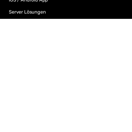
Server Lösungen
Cloud Solutions
IT-Security Services
Download
Agenturvetrag
Content-Vertrag
Wartungsvertrag
NDA-Vertrag
Rahmenvertrag
F-Kundenstamdaten