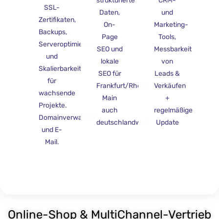
strukturierte
CRM-
SSL-
Daten,
und
Zertifikaten,
On-
Marketing-
Backups,
Page
Tools,
Serveroptimierung
SEO und
Messbarkeit
und
lokale
von
Skalierbarkeit
SEO für
Leads &
für
Frankfurt/Rhein-
Verkäufen
wachsende
Main
+
Projekte.
auch
regelmäßige
Domainverwaltung
deutschlandweit
Update
und E-
Mail.
Online-Shop & MultiChannel-Vertrieb