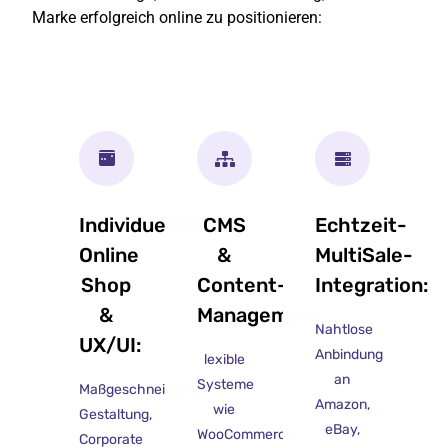
Marke erfolgreich online zu positionieren:
Individuelles
CMS
Echtzeit-
Online
&
MultiSale-
Shop
Content-
Integration:
&
Management:
Nahtlose
UX/UI:
Anbindung
lexible
an
Systeme
Maßgeschneiderte
Amazon,
wie
Gestaltung,
eBay,
WooCommerce,
Corporate