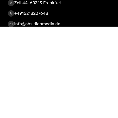
Zeil 44, 60313 Frankfurt
+4915218207648
info@obsidianmedia.de
Leistungen & Lösungen
KI-Automatisierung
CRM, Webdesign, Shop
IOS / Android App
Server Lösungen
Cloud Solutions
IT-Security Services