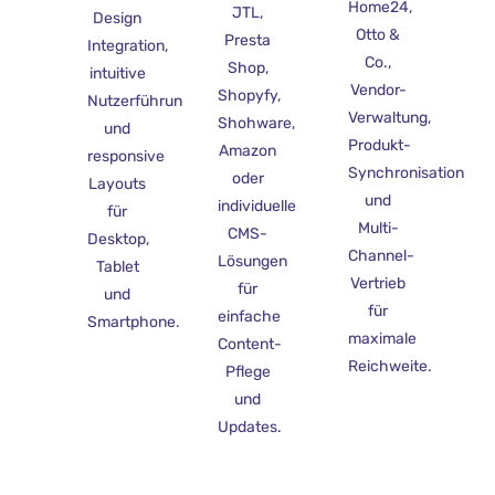
Home24,
JTL,
Design
Otto &
Presta
Integration,
Co.,
Shop,
intuitive
Vendor-
Shopyfy,
Nutzerführung
Verwaltung,
Shohware,
und
Produkt-
Amazon
responsive
Synchronisation
oder
Layouts
und
individuelle
für
Multi-
CMS-
Desktop,
Channel-
Lösungen
Tablet
Vertrieb
für
und
für
einfache
Smartphone.
maximale
Content-
Reichweite.
Pflege
und
Updates.