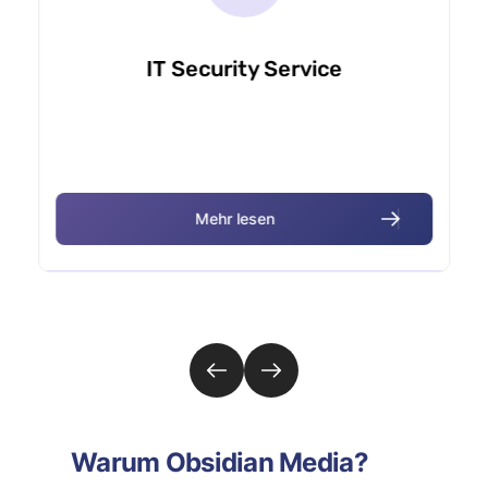
IT Security Service
M
e
h
r
l
e
s
e
n
Warum Obsidian Media?