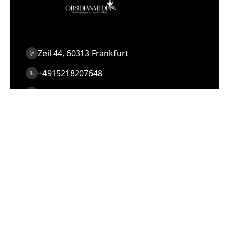
Zeil 44, 60313 Frankfurt
+4915218207648
info@obsidianmedia.de
Leistungen & Lösungen
KI-Automatisierung
CRM, Webdesign, Shop
IOS / Android App
Server Lösungen