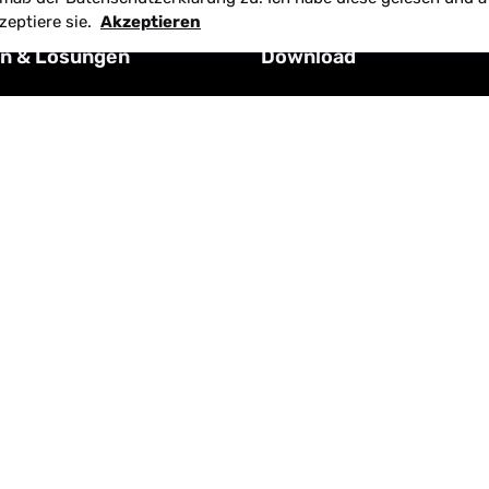
zeptiere sie.
Akzeptieren
n & Lösungen
Download
sierung
Agenturvetrag
sign, Shop
Content-Vertrag
id App
Wartungsvertrag
ungen
NDA-Vertrag
ions
Rahmenvertrag
Services
F-Kundenstamdaten
© 2025 Obsidian Media | Alle Rechte vorbehalten.