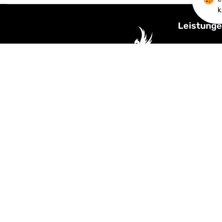
k
Leistunge
KI-Automati
CRM, Webde
IOS / Andro
Server Lös
Zeil 44, 60313 Frankfurt
Cloud Solut
+4915218207648
IT-Security 
info@obsidianmedia.de