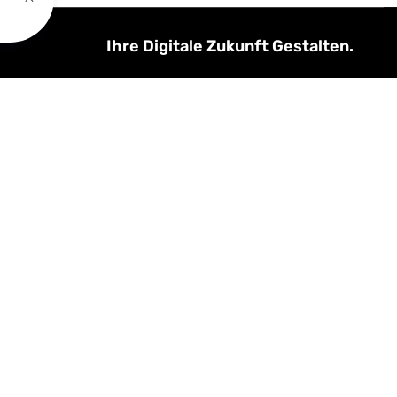
Ihre Digitale Zukunft Gestalten.
Wir verbinden Kreativität mit modernster
Technologie, um maßgeschneiderte
digitale Lösungen für Ihr Unternehmen zu
entwickeln. Vertrauen, Innovation und
Qualität stehen bei uns an erster Stelle.
Lassen Sie uns gemeinsam Ihre digitale
Vision verwirklichen.
Innovativ. Effizient. Zukunftsorientiert.
Impressum |
Datenschutz |
AGB