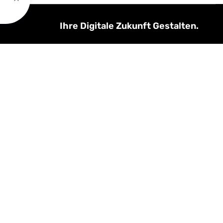
Ihre Digitale Zukunft Gestalten.
Wir verbinden Kreativität mit modernster
Technologie, um maßgeschneiderte
digitale Lösungen für Ihr Unternehmen zu
entwickeln. Vertrauen, Innovation und
Qualität stehen bei uns an erster Stelle.
Lassen Sie uns gemeinsam Ihre digitale
Vision verwirklichen.
Innovativ. Effizient. Zukunftsorientiert.
Impressum |
Datenschutz |
AGB