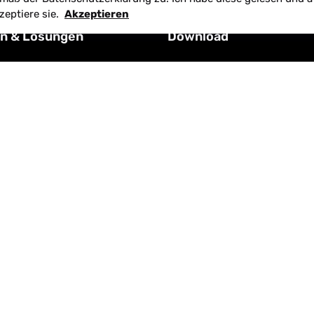
zeptiere sie.
Akzeptieren
n & Lösungen
Download
sierung
Agenturvetrag
sign, Shop
Content-Vertrag
id App
Wartungsvertrag
ungen
NDA-Vertrag
ions
Rahmenvertrag
Services
F-Kundenstamdaten
© 2025 Obsidian Media | Alle Rechte vorbehalten.