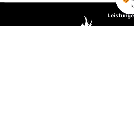
k
Leistunge
KI-Automati
CRM, Webde
IOS / Andro
Server Lös
Zeil 44, 60313 Frankfurt
Cloud Solut
+4915218207648
IT-Security 
info@obsidianmedia.de