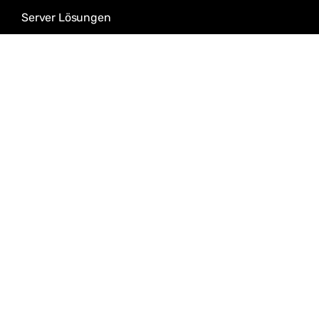
Server Lösungen
Cloud Solutions
IT-Security Services
Download
Agenturvetrag
Content-Vertrag
Wartungsvertrag
NDA-Vertrag
Rahmenvertrag
F-Kundenstamdaten